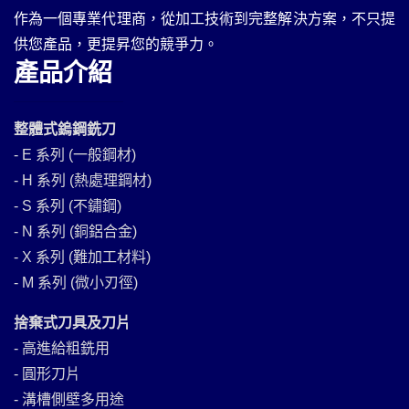
作為一個專業代理商，從加工技術到完整解決方案，不只提
供您產品，更提昇您的競爭力。
產品介紹
整體式鎢鋼銑刀
- E 系列 (一般鋼材)
- H 系列 (熱處理鋼材)
- S 系列 (不鏽鋼)
- N 系列 (銅鋁合金)
- X 系列 (難加工材料)
- M 系列 (微小刃徑)
捨棄式刀具及刀片
- 高進給粗銑用
- 圓形刀片
- 溝槽側壁多用途