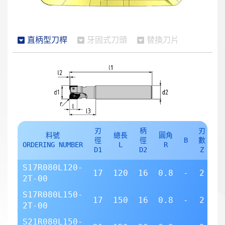
直柄型刀桿
牙固式刀頭
替換刀片
刃
柄
刃
料號
總長
圓角
螺
徑
徑
B
數
ORDERING NUMBER
L
R
M
D1
D2
Z
S17R080L120-
17
120
16
0.8
-
2
2T-00
2
S17R080L150-
17
150
16
0.8
-
2
2T-00
2
S21R080L150-