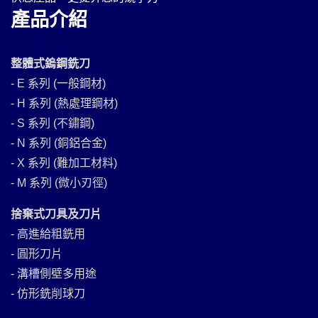
產品介紹
整體式鎢鋼銑刀
- E 系列 (一般鋼材)
- H 系列 (熱處理鋼材)
- S 系列 (不鏽鋼)
- N 系列 (銅鋁合金)
- X 系列 (難加工材料)
- M 系列 (微小刃徑)
捨棄式刀具及刀片
- 高進給粗銑用
- 圓形刀片
- 溝槽側壁多用途
- 仿形銑削球刀