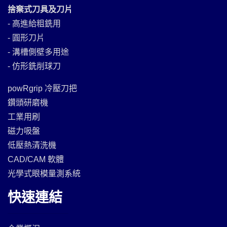
捨棄式刀具及刀片
- 高進給粗銑用
- 圓形刀片
- 溝槽側壁多用途
- 仿形銑削球刀
powRgrip 冷壓刀把
鑽頭研磨機
工業用刷
磁力吸盤
低壓熱清洗機
CAD/CAM 軟體
光學式眼模量測系統
快速連結