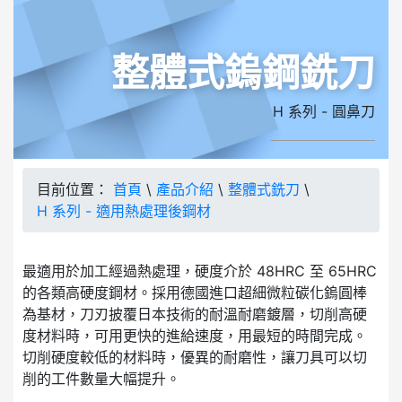
整體式鎢鋼銑刀
H 系列 - 圓鼻刀
目前位置：
首頁
\
產品介紹
\
整體式銑刀
\
H 系列 - 適用熱處理後鋼材
最適用於加工經過熱處理，硬度介於 48HRC 至 65HRC
的各類高硬度鋼材。採用德國進口超細微粒碳化鎢圓棒
為基材，刀刃披覆日本技術的耐溫耐磨鍍層，切削高硬
度材料時，可用更快的進給速度，用最短的時間完成。
切削硬度較低的材料時，優異的耐磨性，讓刀具可以切
削的工件數量大幅提升。