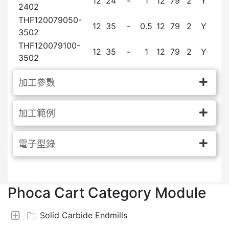
12
24
-
1
12
79
2
Y
2402
THF120079050-
12
35
-
0.5
12
79
2
Y
3502
THF120079100-
12
35
-
1
12
79
2
Y
3502
加工參數
加工範例
電子型錄
Phoca Cart Category Module
Solid Carbide Endmills