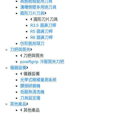
高進給粗銑用刀具
溝槽側壁多用途刀具
圓形刀片刀具
圓形刀片刀具
R3.5 圓鼻刀桿
R5 圓鼻刀桿
R6 圓鼻刀桿
仿形銑削球刀
刀把與筒夾
刀把與筒夾
powRgrip 冷壓筒夾刀把
儀器設備
儀器設備
光學式眼模量測系統
鑽頭研磨機
低壓熱清洗機
刀具設定儀
其他產品
其他產品