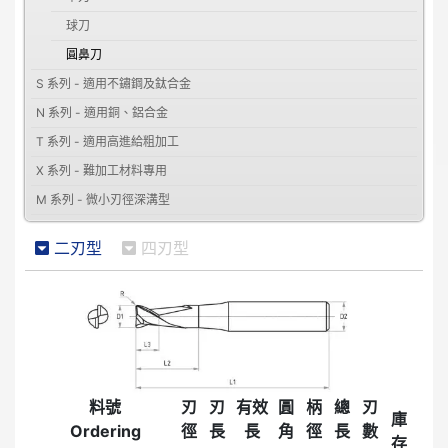
球刀
圓鼻刀
S 系列 - 適用不鏽鋼及鈦合金
N 系列 - 適用銅、鋁合金
T 系列 - 適用高進給粗加工
X 系列 - 難加工材料專用
M 系列 - 微小刃徑深溝型
二刃型
四刃型
料號
刃
刃
有效
圓
柄
總
刃
庫
Ordering
徑
長
長
角
徑
長
數
存