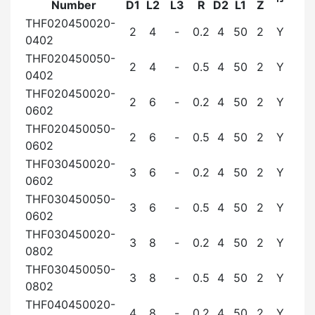
Number
D1
L2
L3
R
D2
L1
Z
THF020450020-
2
4
-
0.2
4
50
2
Y
0402
THF020450050-
2
4
-
0.5
4
50
2
Y
0402
THF020450020-
2
6
-
0.2
4
50
2
Y
0602
THF020450050-
2
6
-
0.5
4
50
2
Y
0602
THF030450020-
3
6
-
0.2
4
50
2
Y
0602
THF030450050-
3
6
-
0.5
4
50
2
Y
0602
THF030450020-
3
8
-
0.2
4
50
2
Y
0802
THF030450050-
3
8
-
0.5
4
50
2
Y
0802
THF040450020-
4
8
-
0.2
4
50
2
Y