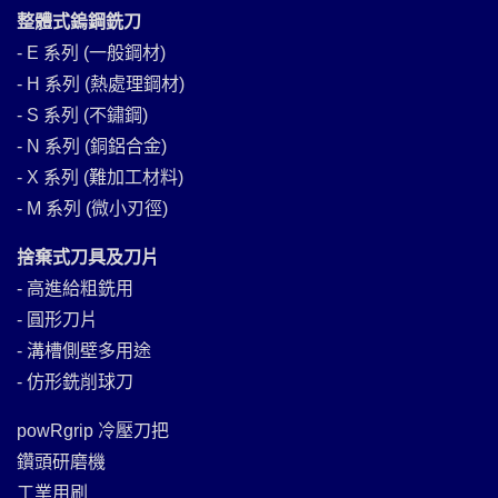
整體式鎢鋼銑刀
- E 系列 (一般鋼材)
- H 系列 (熱處理鋼材)
- S 系列 (不鏽鋼)
- N 系列 (銅鋁合金)
- X 系列 (難加工材料)
- M 系列 (微小刃徑)
捨棄式刀具及刀片
- 高進給粗銑用
- 圓形刀片
- 溝槽側壁多用途
- 仿形銑削球刀
powRgrip 冷壓刀把
鑽頭研磨機
工業用刷