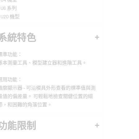
CU6 系列
CU20 機型
系統特色
標準功能：
基本測量工具、模型建立器和進階工具。
選用功能：
輪廓顯示器 - 可沿模具外形查看的標準值與測
量值的偏差量。 可輕鬆地檢查關鍵位置的細
節，和困難的角落位置。
功能限制