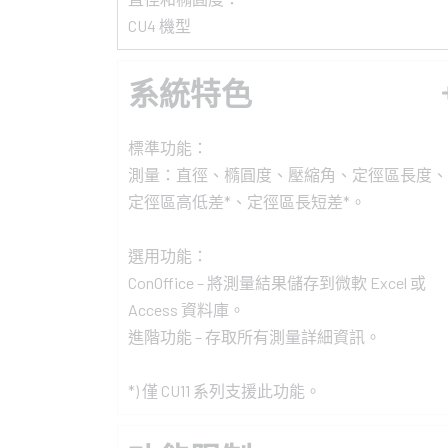
CU4 機型
系統特色
標準功能：
測量：直徑、橢圓度、壓縮角、定徑區長度、
定徑區高低差*、定徑區長短差*。
選用功能：
ConOffice – 將測量結果儲存到微軟 Excel 或
Access 資料庫。
進階功能 – 存取所有測量詳細資訊。
*) 僅 CU11 系列支援此功能。