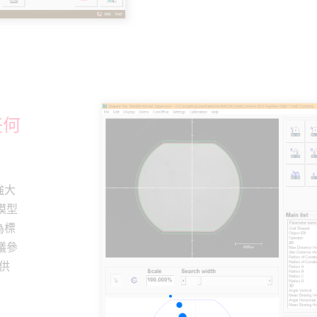
任何
。
強大
模型
為標
議參
提供