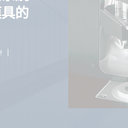
模具的
針