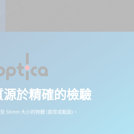
質源於精確的檢驗
m 至 56mm 大小的物體 (直徑或截面)。