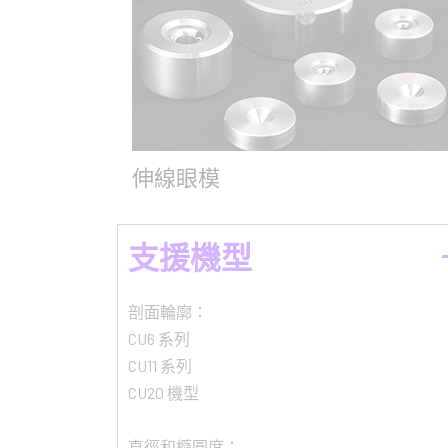
伸線眼模
支援機型
剖面輪廓：
CU6 系列
CU11 系列
CU20 機型
直徑和橢圓度：