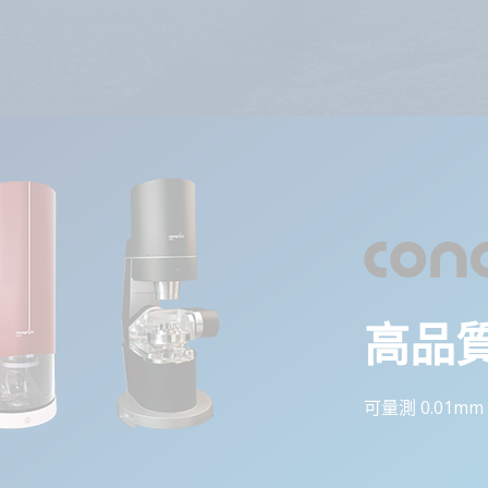
高品
可量測 0.01m