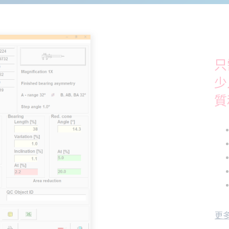
只
少
質
更多