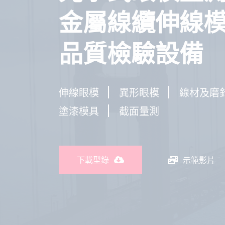
金屬線纜伸線
品質檢驗設備
伸線眼模
異形眼模
線材及磨
塗漆模具
截面量測
下載型錄
示範影片