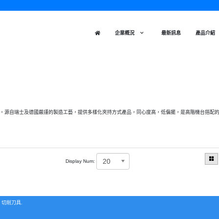
企業概況
最新訊息
產品介紹
。源自瑞士及德國嚴謹的製造工藝，提供多樣化夾持方式產品，同心度高，低偏擺，是高階機台搭配
20
Display Num:
G 切削刀具.