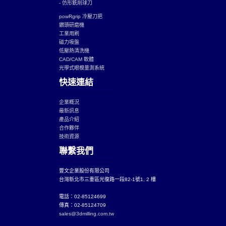
- 仿形銑削球刀
powRgrip 冷壓刀把
鑽頭研磨機
工業用刷
磁力吸盤
低壓熱清洗機
CAD/CAM 軟體
光學式眼模量測系統
快速連結
企業概況
最新訊息
產品介紹
合作夥伴
技術資源
聯繫我們
豐文企業股份有限公司
台灣新北市三重區光復路一段82-1號1, 2 樓
電話：02-85124699
傳真：02-85124709
sales@3dmilling.com.tw