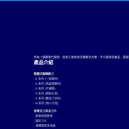
作為一個專業代理商，從加工技術到完整解決方案，不只提供您產品，更提
產品介紹
整體式鎢鋼銑刀
- E 系列 (一般鋼材)
- H 系列 (熱處理鋼材)
- S 系列 (不鏽鋼)
- N 系列 (銅鋁合金)
- X 系列 (難加工材料)
- M 系列 (微小刃徑)
捨棄式刀具及刀片
- 高進給粗銑用
- 圓形刀片
- 溝槽側壁多用途