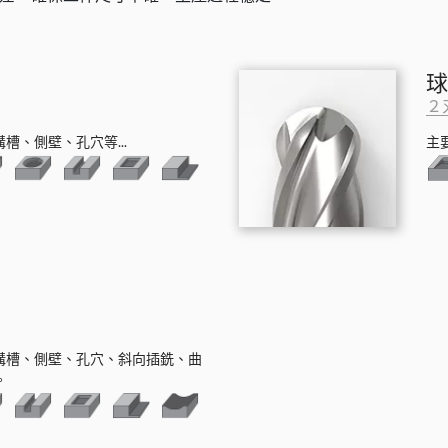
球
２
槽、側壁、孔穴等...
主
溝槽、側壁、孔穴、斜向插銑、曲
。