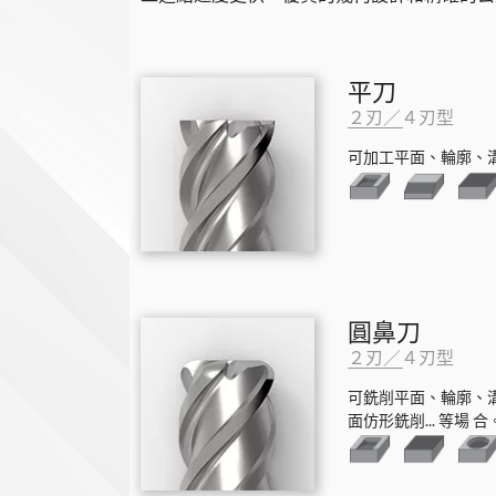
平刀
２刃／４刃型
可加工平面、輪廓、溝
圓鼻刀
２刃／４刃型
可銑削平面、輪廓、
面仿形銑削... 等場 合