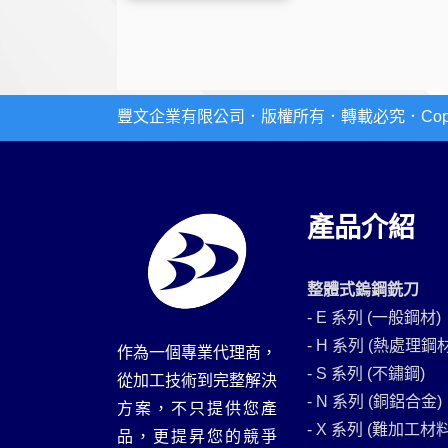
豐文企業有限公司．版權所有．轉載必究．Copyright 
產品介紹
整體式鎢鋼銑刀
- E 系列 (一般鋼材)
- H 系列 (熱處理鋼材
作為一個專業代理商，
- S 系列 (不鏽鋼)
從加工技術到完整解決
- N 系列 (銅鋁合金)
方案，不只提供您產
- X 系列 (難加工材料
品，更提昇您的競爭