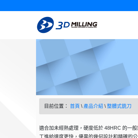
目前位置：
首頁
\
產品介紹
\
整體式銑刀
適合加未經熱處理，硬度低於 48HRC 
工進給速度更快，優異的幾何設計和精確的公