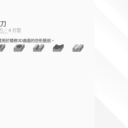
刀
刃／４刃型
要用於精修3D曲面的仿形銑削。