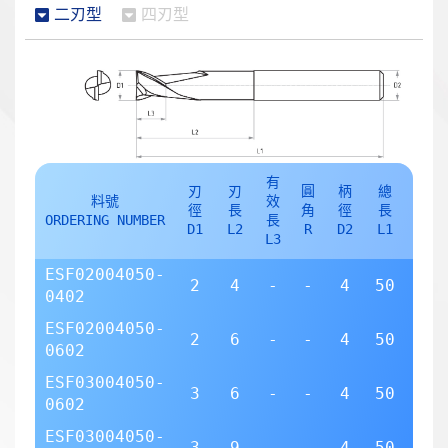
二刃型
四刃型
有
刃
刃
圓
柄
總
刃
料號
效
徑
長
角
徑
長
數
ORDERING NUMBER
長
D1
L2
R
D2
L1
Z
L3
ESF02004050-
2
4
-
-
4
50
2
0402
ESF02004050-
2
6
-
-
4
50
2
0602
ESF03004050-
3
6
-
-
4
50
2
0602
ESF03004050-
3
9
-
-
4
50
2