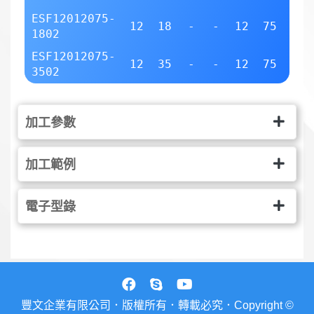
ESF12012075-
12
18
-
-
12
75
2
1802
ESF12012075-
12
35
-
-
12
75
2
3502
加工參數
加工範例
電子型錄
豐文企業有限公司．版權所有．轉載必究．Copyright ©