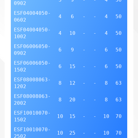
0902
ESF04004050-
4
6
-
-
4
50
2
0602
ESF04004050-
4
10
-
-
4
50
2
1002
ESF06006050-
6
9
-
-
6
50
2
0902
ESF06006050-
6
15
-
-
6
50
2
1502
ESF08008063-
8
12
-
-
8
63
2
1202
ESF08008063-
8
20
-
-
8
63
2
2002
ESF10010070-
10
15
-
-
10
70
2
1502
ESF10010070-
10
25
-
-
10
70
2
2502