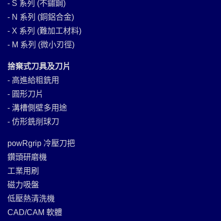
- S 系列 (不鏽鋼)
- N 系列 (銅鋁合金)
- X 系列 (難加工材料)
- M 系列 (微小刃徑)
捨棄式刀具及刀片
- 高進給粗銑用
- 圓形刀片
- 溝槽側壁多用途
- 仿形銑削球刀
powRgrip 冷壓刀把
鑽頭研磨機
工業用刷
磁力吸盤
低壓熱清洗機
CAD/CAM 軟體