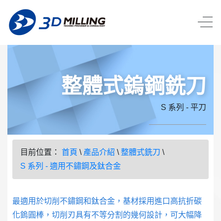
整體式鎢鋼銑刀
S 系列 - 平刀
目前位置：
首頁
\
產品介紹
\
整體式銑刀
\
S 系列 - 適用不鏽鋼及鈦合金
最適用於切削不鏽鋼和鈦合金，基材採用進口高抗折碳
化鎢圓棒，切削刃具有不等分割的幾何設計，可大幅降