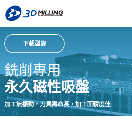
下載型錄
銑削專用
永久磁性吸盤
加工無振動，刀具壽命長，加工面精度佳