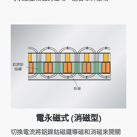
電永磁式 (消磁型)
切換電流將鋁鎳鈷磁鐵導磁和消磁來開關