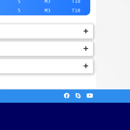
5
M3
T10
5
M3
T10