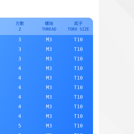
刃數
螺絲
起子
Z
THREAD
TORX SIZE
3
M3
T10
3
M3
T10
3
M3
T10
4
M3
T10
4
M3
T10
4
M3
T10
4
M3
T10
4
M3
T10
4
M3
T10
5
M3
T10