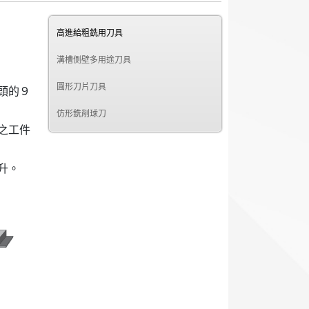
高進給粗銑用刀具
溝槽側壁多用途刀具
圓形刀片刀具
頭的９
仿形銑削球刀
之工件
升。