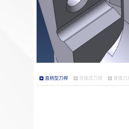
直柄型刀桿
牙固式刀頭
替換刀