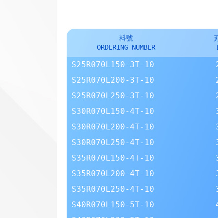
料號
ORDERING NUMBER
S25R070L150-3T-10
S25R070L200-3T-10
S25R070L250-3T-10
S30R070L150-4T-10
S30R070L200-4T-10
S30R070L250-4T-10
S35R070L150-4T-10
S35R070L200-4T-10
S35R070L250-4T-10
S40R070L150-5T-10