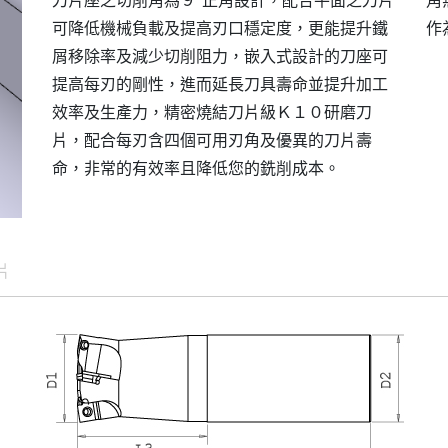
刀片座之切削角為９°正角設計，配合平面之刀片
角
可降低機械負載及提高刃口穩定度，更能提升鐵
作
屑移除率及減少切削阻力，嵌入式設計的刀座可
提高每刃的剛性，進而延長刀具壽命並提升加工
效率及生產力，精密燒結刀片級Ｋ１０研磨刀
片，配合每刃含四個可用刃角及優異的刀片壽
命，非常的有效率且降低您的銑削成本。
片