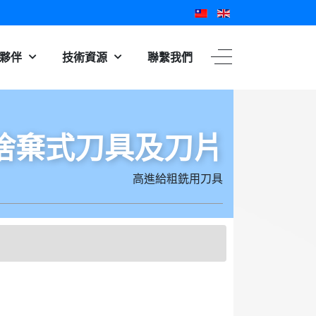
夥伴
技術資源
聯繫我們
捨棄式刀具及刀片
高進給粗銑用刀具