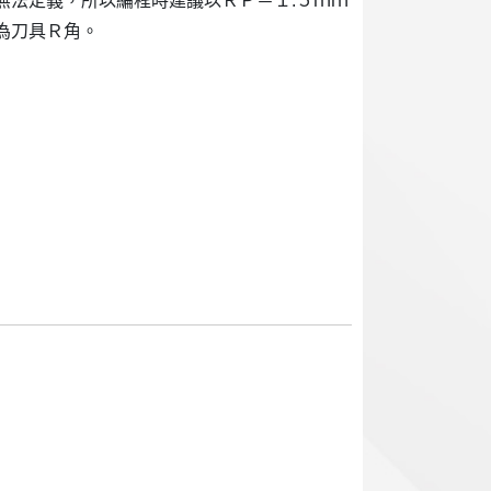
無法定義，所以編程時建議以ＲＰ＝１.５ｍｍ
為刀具Ｒ角。