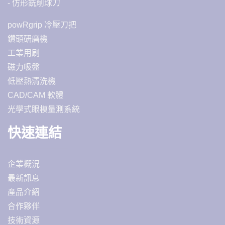
- 仿形銑削球刀
powRgrip 冷壓刀把
鑽頭研磨機
工業用刷
磁力吸盤
低壓熱清洗機
CAD/CAM 軟體
光學式眼模量測系統
快速連結
企業概況
最新訊息
產品介紹
合作夥伴
技術資源