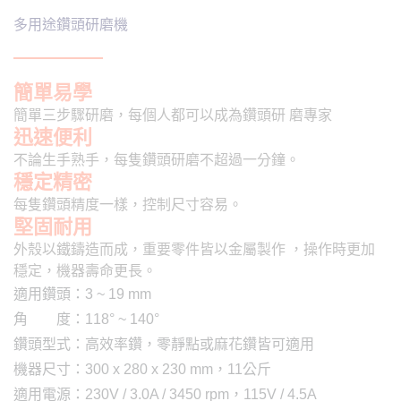
多用途鑽頭研磨機
簡單易學
簡單三步驟研磨，每個人都可以成為鑽頭研 磨專家
迅速便利
不論生手熟手，每隻鑽頭研磨不超過一分鐘。
穩定精密
每隻鑽頭精度一樣，控制尺寸容易。
堅固耐用
外殼以鐵鑄造而成，重要零件皆以金屬製作 ，操作時更加
穩定，機器壽命更長。
適用鑽頭：3 ~ 19 mm
角 度：118° ~ 140°
鑽頭型式：高效率鑽，零靜點或麻花鑽皆可適用
機器尺寸：300 x 280 x 230 mm，11公斤
適用電源：230V / 3.0A / 3450 rpm，115V / 4.5A