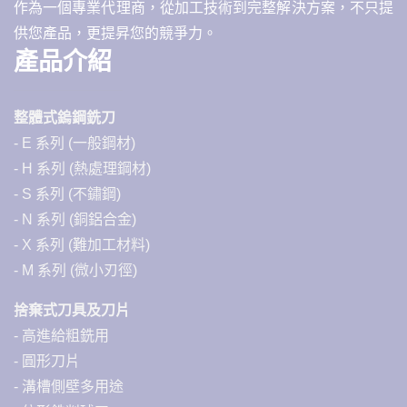
作為一個專業代理商，從加工技術到完整解決方案，不只提
供您產品，更提昇您的競爭力。
產品介紹
整體式鎢鋼銑刀
- E 系列 (一般鋼材)
- H 系列 (熱處理鋼材)
- S 系列 (不鏽鋼)
- N 系列 (銅鋁合金)
- X 系列 (難加工材料)
- M 系列 (微小刃徑)
捨棄式刀具及刀片
- 高進給粗銑用
- 圓形刀片
- 溝槽側壁多用途