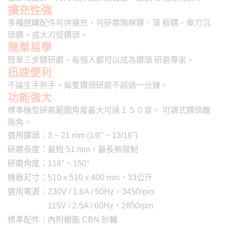
擴充性強
多種選購配件可供擴充，可研磨階梯鑽、薄 板鑽、單刃沉
頭鑽，或大刃徑鑽頭。
簡單易學
簡單三步驟研磨，每個人都可以成為鑽頭 研磨專家。
迅速便利
不論生手熟手，每隻鑽頭研磨不超過一分鐘。
功能強大
標準機型研磨範圍角度最大可達１５０度。 可調式鑽頭離
隙角。
適用鑽頭：3 ~ 21 mm (1/8" ~ 13/16")
研磨長度：最短 51 mm，最長無限制
研磨角度：118° ~ 150°
機器尺寸：510 x 510 x 400 mm，33公斤
適用電源：230V / 1.6A / 50Hz，3450rpm
115V / 2.5A / 60Hz，2850rpm
標準配件：內附樹脂 CBN 砂輪