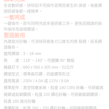
全自動研磨，排除因不同操作習慣而產生的 誤差，每隻鑽
頭研磨後都一樣精準。
一氣呵成
一鍵操作，即可同時完成多道研磨工序。 避免因錯誤的操
作順序而損壞鑽頭。
堅固耐用
內建拋光砂輪，可消除研磨後刃口產生的微 裂縫，延長鑽
頭壽命。
適用鑽頭：3 ~ 16 mm
角 度：118° ~ 150°，可選購 90° 模組
機器尺寸：660 x 560 x 305 mm，52公斤
鑽頭型式：標準麻花鑽、四面鑽等形式
適用電源：230V / 4.0A 或 115V / 8.0A
標準配件：真空除塵系統，粒度 180 CBN 砂輪，可研磨高
速鋼或鈷鋼鑽頭，粒度 220 鑽石砂輪，可研磨鎢鋼鑽頭，
粒度 180 拋光砂輪
選購配件：粒度 260、320 鑽石砂輪，可研磨鎢鋼鑽頭